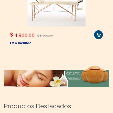
$ 4,900.00
$ 8,600.00
I.V.A Incluido
Productos Destacados