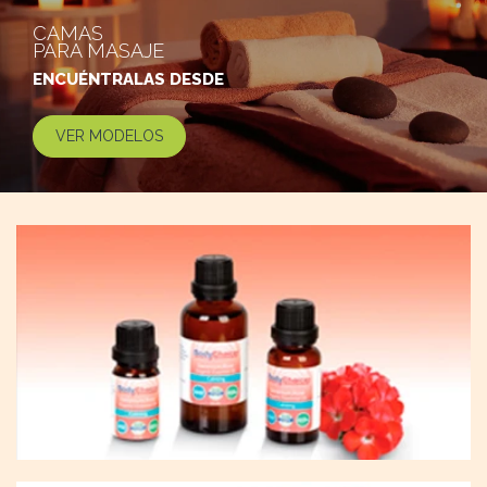
CAMAS
PARA MASAJE
ENCUÉNTRALAS DESDE
VER MODELOS